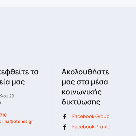
κεφθείτε τα
Ακολουθήστε
εία μας
μας στα μέσα
κοινωνικής
έλου 29
δικτύωσης
α
710
Facebook Group
prilia@otenet.gr
Facebook Profile