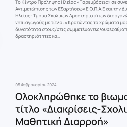
Το Κέντρο Πρόληψης Ηλείας «Παρεμβάσεις» σε συνε
Αντιμετώπισης των Εξαρτήσεων Ε.Ο.Π.Α.Ε και την 
Ηλείας- Τμήμα Σχολικών Δραστηριοτήτων διοργανών
νηπιαγωγούς με τίτλο: « Κρατώντας τα χρώματά μα
δυνατότητα στους/στις συμμετέχοντες/ουσεςαξιοπ
δραστηριότητες κα…
05 Φεβρουαρίου 2024
Ολοκληρώθηκε το βιωμα
τίτλο «Διακρίσεις-Σχολ
Μαθητική Διαρροή»