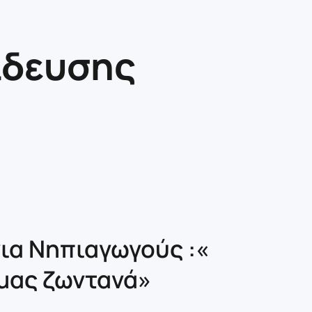
ίδευσης
ια Νηπιαγωγούς :«
μας ζωντανά»