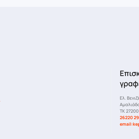
Επισ
γραφ
Ελ. Βενιζ
Αμαλιάδ
ΤΚ 27200
26220 29
email:ke