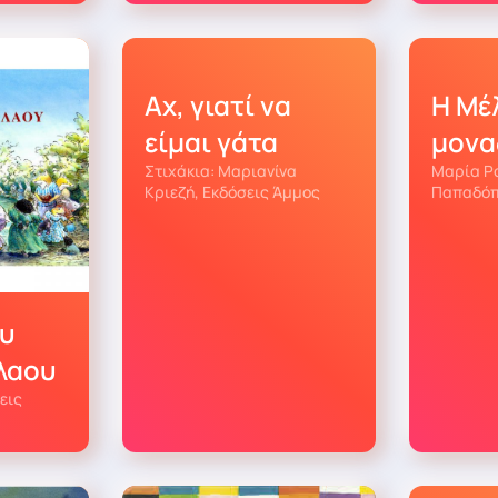
Αχ, γιατί να
Η Μέ
είμαι γάτα
μονα
Στιχάκια: Μαριανίνα
Μαρία Ρ
Κριεζή, Εκδόσεις Άμμος
Παπαδόπ
ου
λαου
εις