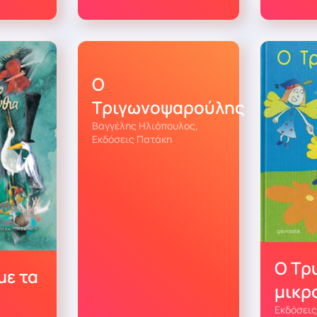
Ο
Τριγωνοψαρούλης
Βαγγέλης Ηλιόπουλος,
Εκδόσεις Πατάκη
Ο Τρ
με τα
μικρ
α
Εκδόσεις