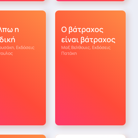
λπω η
Ο βάτραχος
δική
είναι βάτραχος
ουσάκη, Εκδόσεις
Μαξ Βελθουις, Εκδόσεις
ουλος
Πατάκη