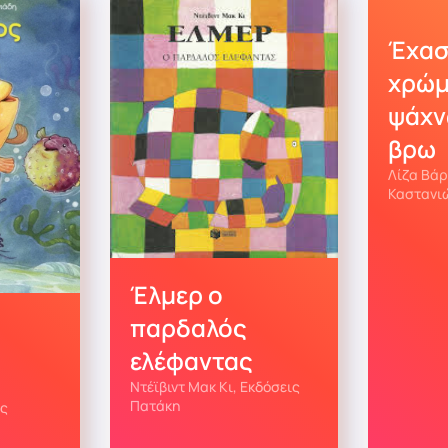
Έχασ
χρώμ
ψάχν
βρω
Λίζα Βάρ
Καστανι
Έλμερ ο
παρδαλός
ελέφαντας
Ντέϊβιντ Μακ Κι, Εκδόσεις
Πατάκη
ις