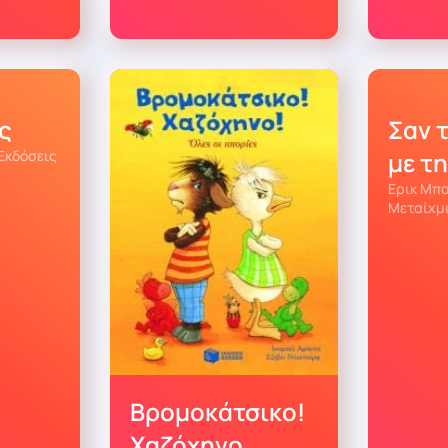
ς
Σαν 
Εκδόσεις
με τ
Ερικ Μπα
Μεταίχμ
Βρομοκάτσικο!
Χαζόχηνο