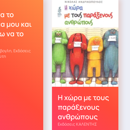
α το
α μου και
ω να το
βογλη, Εκδόσεις
ώτη
Η χώρα με τους
παράξενους
ανθρώπους
Εκδόσεις ΚΑΛΕΝΤΗΣ