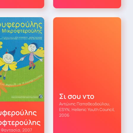
Σι σου ντο
Αντώνης Παπαθεοδούλου,
ESYN, Hellenic Youth Council,
υφερούλης
2006
οφτερούλης
 Φαντασία, 2007