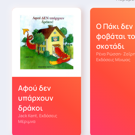
Ο Πάκι δεν
φοβάται τ
σκοτάδι
Ρένα Ρώσση- Ζαΐρη
Εκδόσεις Μίνωας
Αφού δεν
υπάρχουν
δράκοι
Jack Kent, Εκδόσεις
Μέριμνα