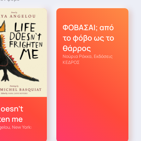
ΦΟΒΑΣΑΙ; από
το φόβο ως το
θάρρος
Νούρια Ρόκκα, Εκδόσεις
ΚΕΔΡΟΣ
doesn’t
hten me
elou, New York: