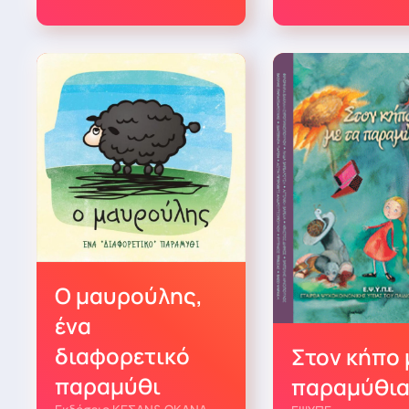
Ο μαυρούλης,
ένα
διαφορετικό
Στον κήπο 
παραμύθι
παραμύθι