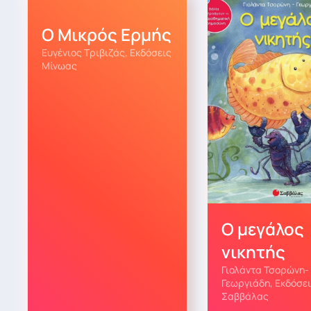
Ο Μικρός Ερμής
Ευγένιος Τριβιζάς, Εκδόσεις
Μίνωας
Ο μεγάλος
νικητής
Γιολάντα Τσορώνη-
Γεωργιάδη, Εκδόσε
Σαββάλας