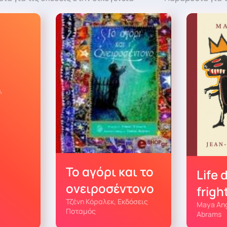
ο
,
Το αγόρι και το
Life 
ονειροσέντονο
frig
Τζένη Κόραλεκ, Εκδόσεις
Maya Ang
Ποταμός
Abrams