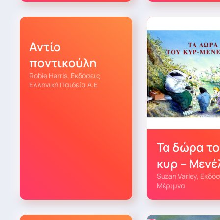
Αντίο
ποντικούλη
Robie Harris, Εκδόσεις
Ελληνική Παιδεία Α.Ε
Τα δώρα τ
κυρ – Μενέ
Suzan Varley, Εκδόσ
Μέριμνα