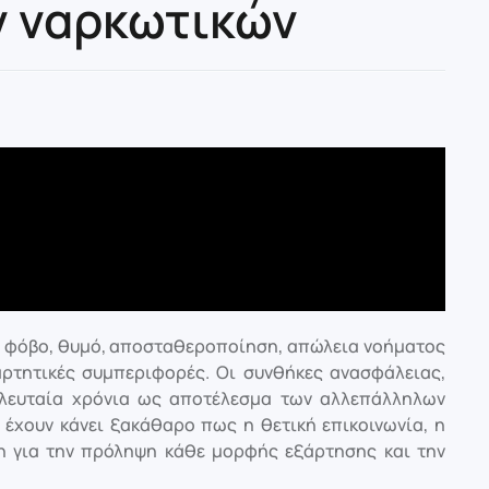
ν ναρκωτικών
, φόβο, θυμό, αποσταθεροποίηση, απώλεια νοήματος
ρτητικές συμπεριφορές. Οι συνθήκες ανασφάλειας,
ελευταία χρόνια ως αποτέλεσμα των αλλεπάλληλων
, έχουν κάνει ξακάθαρο πως η θετική επικοινωνία, η
η για την πρόληψη κάθε μορφής εξάρτησης και την