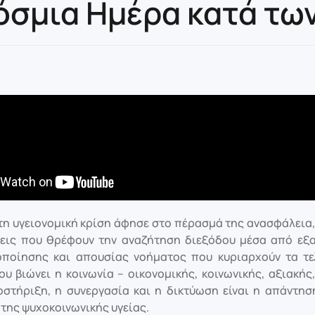
κόσμια Ημέρα κατά τω
η υγειονομική κρίση άφησε στο πέρασμά της ανασφάλεια
εις που θρέφουν την αναζήτηση διεξόδου μέσα από εξα
ποίησης και απουσίας νοήματος που κυριαρχούν τα τ
ου βιώνει η κοινωνία – οικονομικής, κοινωνικής, αξιακής
στήριξη, η συνεργασία και η δικτύωση είναι η απάντησ
της ψυχοκοινωνικής υγείας.