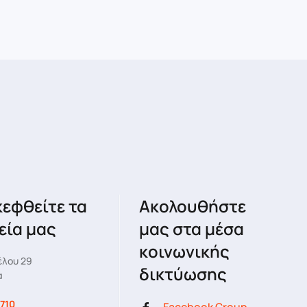
κεφθείτε τα
Ακολουθήστε
εία μας
μας στα μέσα
κοινωνικής
έλου 29
δικτύωσης
α
710
Facebook Group