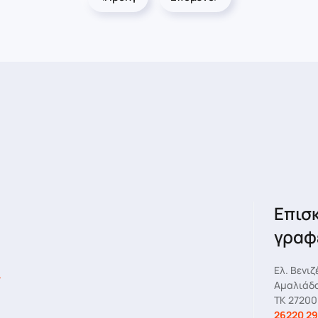
Επισ
γραφ
Ελ. Βενιζ
Αμαλιάδ
ΤΚ 27200
26220 29