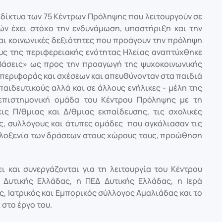
 δίκτυο των 75 Κέντρων Πρόληψης που λειτουργούν σε
ν έχει στόχο την ενδυνάμωση, υποστήριξη και την
αι κοινωνικές δεξιότητες που προάγουν την πρόληψη
μους της περιφερειακής ενότητας Ηλείας αναπτύχθηκε
βάσεις» ως προς την προαγωγή της ψυχοκοινωνικής
περιφοράς και σχέσεων και απευθύνονταν στα παιδιά
παιδευτικούς αλλά και σε άλλους ενήλικες - μέλη της
επιστημονική ομάδα του Κέντρου Πρόληψης με τη
ις Π/θμιας και Δ/θμιας εκπαίδευσης, τις σχολικές
ς, συλλόγους και άτυπες ομάδες που αγκάλιασαν τις
φιλοξενία των δράσεων στους χώρους τους, προώθηση
ι και συνεργάζονται για τη λειτουργία του Κέντρου
 Δυτικής Ελλάδας, η ΠΕΔ Δυτικής Ελλάδας, η Ιερά
ς, Ιατρικός και Εμπορικός σύλλογος Αμαλιάδας και το
στο έργο του.