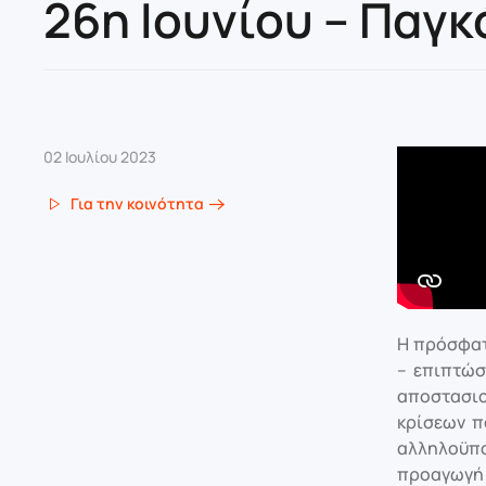
26η Ιουνίου – Παγ
02 Ιουλίου 2023
Για την κοινότητα
Η πρόσφατ
– επιπτώσ
αποστασιο
κρίσεων π
αλληλοϋπο
προαγωγή 