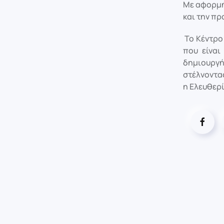
Με αφορμή 
και την π
Το Κέντρο
που είναι
δημιουργή
στέλνοντα
η Ελευθερ