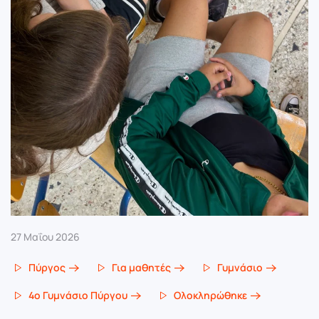
27 Μαΐου 2026
Πύργος
Για μαθητές
Γυμνάσιο
4ο Γυμνάσιο Πύργου
Ολοκληρώθηκε